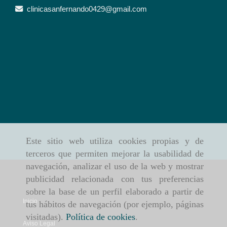
clinicasanfernando0429
gmail.com
Este sitio web utiliza cookies propias y de
terceros que permiten mejorar la usabilidad de
navegación, analizar el uso de la web y mostrar
publicidad relacionada con tus preferencias
sobre la base de un perfil elaborado a partir de
Inicio
tus hábitos de navegación (por ejemplo, páginas
visitadas).
Política de cookies
.
Aviso Legal